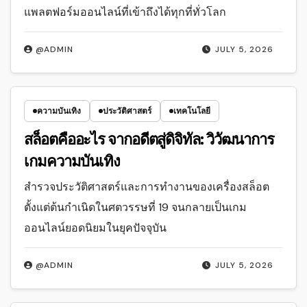
แพลตฟอร์มออนไลน์ที่เข้าถึงได้ทุกที่ทั่วโลก
@ADMIN
JULY 5, 2026
ความบันเทิง
ประวัติศาสตร์
เทคโนโลยี
สล็อตคืออะไร จากอดีตสู่ดิจิทัล: วิวัฒนาการ
เกมความบันเทิง
สำรวจประวัติศาสตร์และการทำงานของเครื่องสล็อต
ตั้งแต่ต้นกำเนิดในศตวรรษที่ 19 จนกลายเป็นเกม
ออนไลน์ยอดนิยมในยุคปัจจุบัน
@ADMIN
JULY 5, 2026