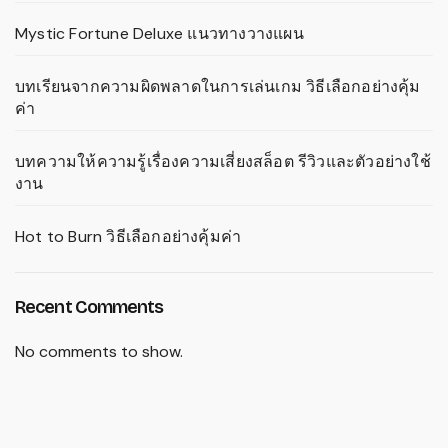
Mystic Fortune Deluxe แนวทางวางแผน
บทเรียนจากความผิดพลาดในการเล่นเกม วิธีเลือกอย่างคุ้ม
ค่า
บทความให้ความรู้เรื่องความเสี่ยงสล็อต รีวิวและตัวอย่างใช้
งาน
Hot to Burn วิธีเลือกอย่างคุ้มค่า
Recent Comments
No comments to show.