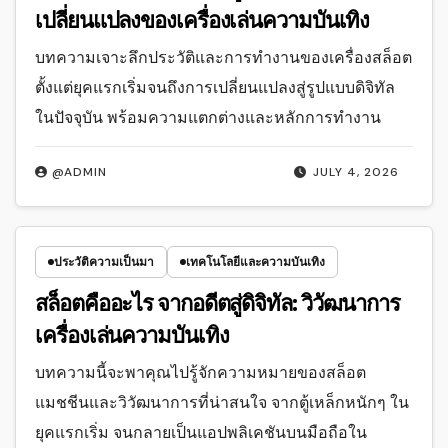
เปลี่ยนแปลงของเครื่องเล่นความบันเทิง
บทความเจาะลึกประวัติและการทำงานของเครื่องสล็อต
ตั้งแต่ยุคแรกเริ่มจนถึงการเปลี่ยนแปลงสู่รูปแบบดิจิทัล
ในปัจจุบัน พร้อมความแตกต่างและหลักการทำงาน
@ADMIN
JULY 4, 2026
ประวัติความเป็นมา
เทคโนโลยีและความบันเทิง
สล็อตคืออะไร จากอดีตสู่ดิจิทัล: วิวัฒนาการ
เครื่องเล่นความบันเทิง
บทความนี้จะพาคุณไปรู้จักความหมายของสล็อต
แมชชีนและวิวัฒนาการที่น่าสนใจ จากตู้เหล็กหนักๆ ใน
ยุคแรกเริ่ม จนกลายเป็นแอปพลิเคชันบนมือถือใน