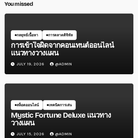
You missed
กลยุทธ์เนื้อหา
การตลาดดิจิทัล
การเข้าใจผิดจากคอนเทนต์ออนไลน์
แนวทางวางแผน
JULY 19, 2026
@ADMIN
สล็อตออนไลน์
เทคนิคการเล่น
Mystic Fortune Deluxe แนวทาง
วางแผน
JULY 15, 2026
@ADMIN