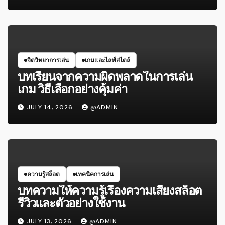
จิตวิทยาการเล่น
เกมและไลฟ์สไตล์
บทเรียนจากความผิดพลาดในการเล่น
เกม วิธีเลือกอย่างคุ้มค่า
JULY 14, 2026
@ADMIN
ความรู้สล็อต
เทคนิคการเล่น
บทความให้ความรู้เรื่องความเสี่ยงสล็อต
รีวิวและตัวอย่างใช้งาน
JULY 13, 2026
@ADMIN