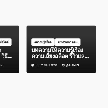
์สไตล์
ความรู้สล็อต
เทคนิคการเล่น
ด
บทความให้ความรู้เรื่อง
ิธี
ความเสี่ยงสล็อต รีวิวและ
ตัวอย่างใช้งาน
IN
JULY 13, 2026
@ADMIN