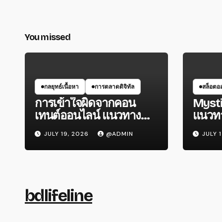
You missed
กลยุทธ์เนื้อหา
การตลาดดิจิทัล
สล็อตอ
การเข้าใจผิดจากคอน
Mysti
เทนต์ออนไลน์ แนวทาง
แนวท
วางแผน
JULY 19, 2026
@ADMIN
JULY 
bdlifeline