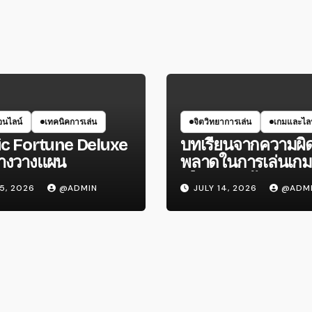
อนไลน์
เทคนิคการเล่น
จิตวิทยาการเล่น
เกมและไลฟ
c Fortune Deluxe
บทเรียนจากความผิ
างวางแผน
พลาดในการเล่นเกม ว
เลือกอย่างคุ้มค่า
15, 2026
@ADMIN
JULY 14, 2026
@ADM