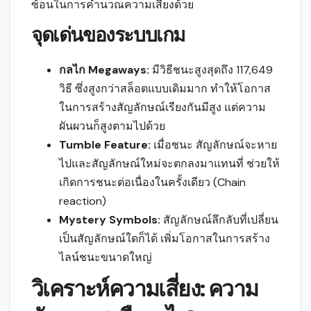
ซ้อนในการคำนวณความเสี่ยงด้วย
จุดเด่นของระบบเกม
กลไก Megaways:
มีวิธีชนะสูงสุดถึง 117,649
วิธี ซึ่งสูงกว่าสล็อตแบบเดิมมาก ทำให้โอกาส
ในการสร้างสัญลักษณ์เรียงกันมีสูง แต่ความ
ผันผวนก็สูงตามไปด้วย
Tumble Feature:
เมื่อชนะ สัญลักษณ์จะหาย
ไปและสัญลักษณ์ใหม่จะตกลงมาแทนที่ ช่วยให้
เกิดการชนะต่อเนื่องในครั้งเดียว (Chain
reaction)
Mystery Symbols:
สัญลักษณ์ลึกลับที่เปลี่ยน
เป็นสัญลักษณ์ใดก็ได้ เพิ่มโอกาสในการสร้าง
ไลน์ชนะขนาดใหญ่
วิเคราะห์ความเสี่ยง: ความ