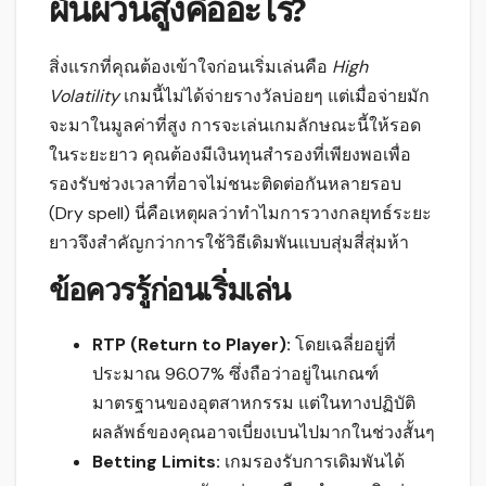
ผันผวนสูงคืออะไร?
สิ่งแรกที่คุณต้องเข้าใจก่อนเริ่มเล่นคือ
High
Volatility
เกมนี้ไม่ได้จ่ายรางวัลบ่อยๆ แต่เมื่อจ่ายมัก
จะมาในมูลค่าที่สูง การจะเล่นเกมลักษณะนี้ให้รอด
ในระยะยาว คุณต้องมีเงินทุนสำรองที่เพียงพอเพื่อ
รองรับช่วงเวลาที่อาจไม่ชนะติดต่อกันหลายรอบ
(Dry spell) นี่คือเหตุผลว่าทำไมการวางกลยุทธ์ระยะ
ยาวจึงสำคัญกว่าการใช้วิธีเดิมพันแบบสุ่มสี่สุ่มห้า
ข้อควรรู้ก่อนเริ่มเล่น
RTP (Return to Player):
โดยเฉลี่ยอยู่ที่
ประมาณ 96.07% ซึ่งถือว่าอยู่ในเกณฑ์
มาตรฐานของอุตสาหกรรม แต่ในทางปฏิบัติ
ผลลัพธ์ของคุณอาจเบี่ยงเบนไปมากในช่วงสั้นๆ
Betting Limits:
เกมรองรับการเดิมพันได้