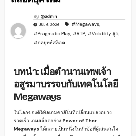
By
@admin
#Megaways
,
JUL 6, 2026
#Pragmatic Play
,
#RTP
,
#Volatility สูง
,
#กลยุทธ์สล็อต
บทนำ: เมื่อตำนานเทพเจ้า
อสูรมาบรรจบกับเทคโนโลยี
Megaways
ในโลกของดิจิทัลเกมคาสิโนที่เปลี่ยนแปลงอย่าง
รวดเร็ว เกมสล็อตอย่าง
Power of Thor
Megaways
ได้กลายเป็นหนึ่งในหัวข้อที่ผู้เล่นสนใจ