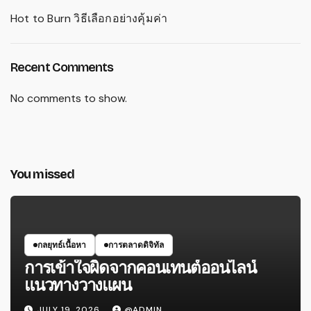
Hot to Burn วิธีเลือกอย่างคุ้มค่า
Recent Comments
No comments to show.
You missed
กลยุทธ์เนื้อหา
การตลาดดิจิทัล
การเข้าใจผิดจากคอนเทนต์ออนไลน์
แนวทางวางแผน
JULY 19, 2026
@ADMIN