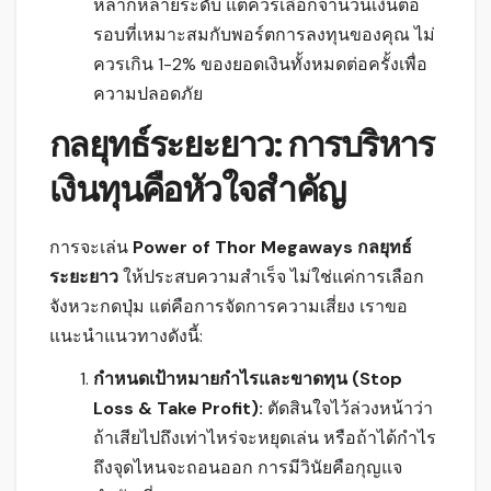
หลากหลายระดับ แต่ควรเลือกจำนวนเงินต่อ
รอบที่เหมาะสมกับพอร์ตการลงทุนของคุณ ไม่
ควรเกิน 1-2% ของยอดเงินทั้งหมดต่อครั้งเพื่อ
ความปลอดภัย
กลยุทธ์ระยะยาว: การบริหาร
เงินทุนคือหัวใจสำคัญ
การจะเล่น
Power of Thor Megaways กลยุทธ์
ระยะยาว
ให้ประสบความสำเร็จ ไม่ใช่แค่การเลือก
จังหวะกดปุ่ม แต่คือการจัดการความเสี่ยง เราขอ
แนะนำแนวทางดังนี้:
กำหนดเป้าหมายกำไรและขาดทุน (Stop
Loss & Take Profit):
ตัดสินใจไว้ล่วงหน้าว่า
ถ้าเสียไปถึงเท่าไหร่จะหยุดเล่น หรือถ้าได้กำไร
ถึงจุดไหนจะถอนออก การมีวินัยคือกุญแจ