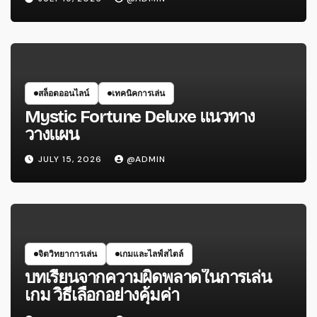
สล็อตออนไลน์
เทคนิคการเล่น
Mystic Fortune Deluxe แนวทาง
วางแผน
JULY 15, 2026
@ADMIN
จิตวิทยาการเล่น
เกมและไลฟ์สไตล์
บทเรียนจากความผิดพลาดในการเล่น
เกม วิธีเลือกอย่างคุ้มค่า