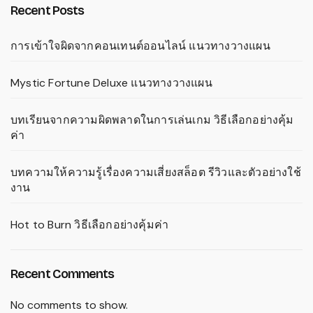
Recent Posts
การเข้าใจผิดจากคอนเทนต์ออนไลน์ แนวทางวางแผน
Mystic Fortune Deluxe แนวทางวางแผน
บทเรียนจากความผิดพลาดในการเล่นเกม วิธีเลือกอย่างคุ้ม
ค่า
บทความให้ความรู้เรื่องความเสี่ยงสล็อต รีวิวและตัวอย่างใช้
งาน
Hot to Burn วิธีเลือกอย่างคุ้มค่า
Recent Comments
No comments to show.