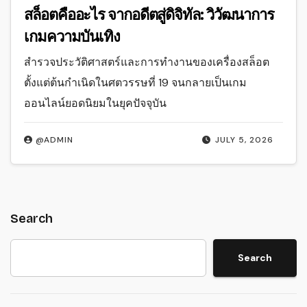
สล็อตคืออะไร จากอดีตสู่ดิจิทัล: วิวัฒนาการ
เกมความบันเทิง
สำรวจประวัติศาสตร์และการทำงานของเครื่องสล็อต
ตั้งแต่ต้นกำเนิดในศตวรรษที่ 19 จนกลายเป็นเกม
ออนไลน์ยอดนิยมในยุคปัจจุบัน
@ADMIN
JULY 5, 2026
Search
Search