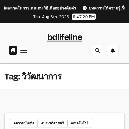
Skip
ดพลาดในการเล่นเกม วิธีเลือกอย่างคุ้มค่า
บทความให้ความรู้เรื่องคว
to
Thu. Aug 6th, 2026
9:47:29 PM
content
bdlifeline
Tag:
วิวัฒนาการ
ความบันเทิง
ประวัติศาสตร์
เทคโนโลยี