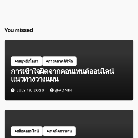
You missed
กลยุทธ์เนื้อหา
การตลาดดิจิทัล
การเข้าใจผิดจากคอนเทนต์ออนไลน์
แนวทางวางแผน
JULY 19, 2026
@ADMIN
สล็อตออนไลน์
เทคนิคการเล่น