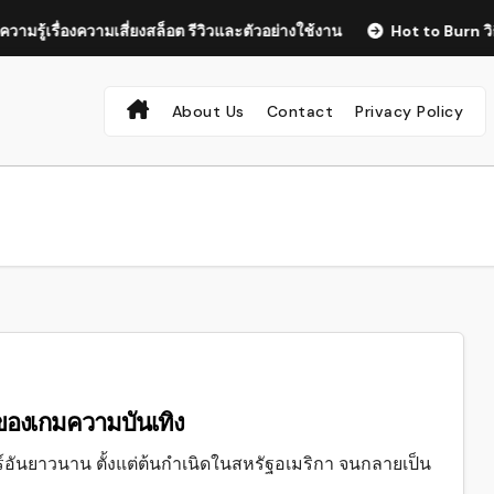
รู้เรื่องความเสี่ยงสล็อต รีวิวและตัวอย่างใช้งาน
Hot to Burn วิธีเล
About Us
Contact
Privacy Policy
ารของเกมความบันเทิง
อันยาวนาน ตั้งแต่ต้นกำเนิดในสหรัฐอเมริกา จนกลายเป็น