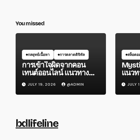
You missed
กลยุทธ์เนื้อหา
การตลาดดิจิทัล
สล็อตอ
การเข้าใจผิดจากคอน
Mysti
เทนต์ออนไลน์ แนวทาง
แนวท
วางแผน
JULY 19, 2026
@ADMIN
JULY 
bdlifeline