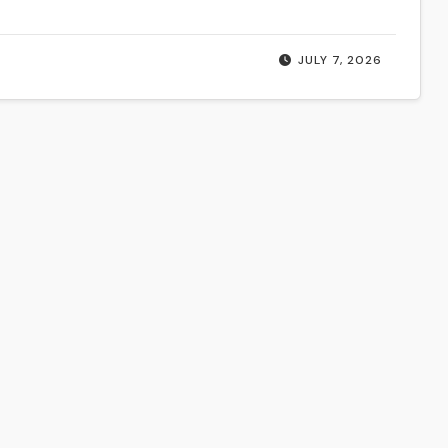
JULY 7, 2026