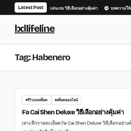
Skip
Latest Post
จากความผิดพลาดในการเล่นเกม วิธีเลือกอย่างคุ้มค่า
บทความให้ความ
to
content
bdlifeline
Tag:
Habenero
รีวิวเกมสล็อต
สล็อตออนไลน์
Fa Cai Shen Deluxe วิธีเลือกอย่างคุ้มค่า
เจาะลึกรายละเอียด Fa Cai Shen Deluxe วิธีเลือกอย่างค