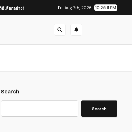
Fri. Aug 7th, 2026
10:25:11 PM
ือกอย่างคุ้มค่า
การเข้าใจผิดจากคอนเทนต์ออนไลน์ แนวทางวาง
Search
Search