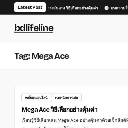
Skip
Latest Post
นจากความผิดพลาดในการเล่นเกม วิธีเลือกอย่างคุ้มค่า
บทความให้ความ
to
content
bdlifeline
Tag:
Mega Ace
สล็อตออนไลน์
เทคนิคการเล่น
Mega Ace วิธีเลือกอย่างคุ้มค่า
เรียนรู้วิธีเลือกเล่น Mega Ace อย่างคุ้มค่าด้วยเช็กลิส