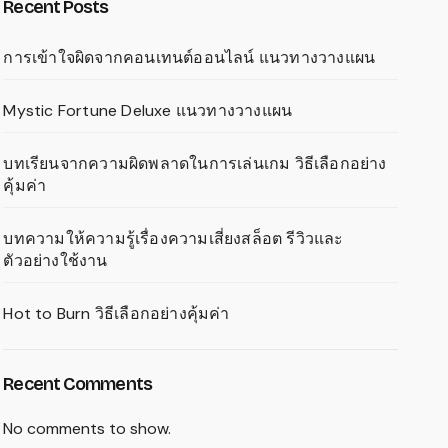
Recent Posts
การเข้าใจผิดจากคอนเทนต์ออนไลน์ แนวทางวางแผน
Mystic Fortune Deluxe แนวทางวางแผน
บทเรียนจากความผิดพลาดในการเล่นเกม วิธีเลือกอย่าง
คุ้มค่า
บทความให้ความรู้เรื่องความเสี่ยงสล็อต รีวิวและ
ตัวอย่างใช้งาน
Hot to Burn วิธีเลือกอย่างคุ้มค่า
Recent Comments
No comments to show.