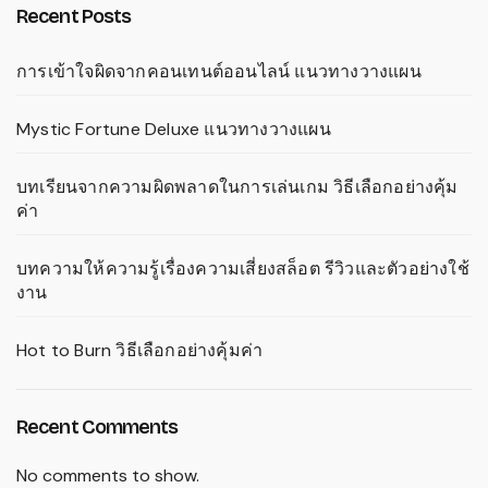
Recent Posts
การเข้าใจผิดจากคอนเทนต์ออนไลน์ แนวทางวางแผน
Mystic Fortune Deluxe แนวทางวางแผน
บทเรียนจากความผิดพลาดในการเล่นเกม วิธีเลือกอย่างคุ้ม
ค่า
บทความให้ความรู้เรื่องความเสี่ยงสล็อต รีวิวและตัวอย่างใช้
งาน
Hot to Burn วิธีเลือกอย่างคุ้มค่า
Recent Comments
No comments to show.