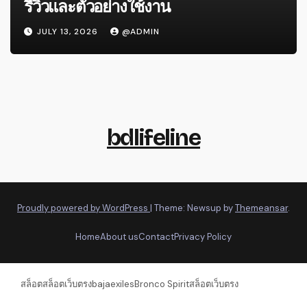
รีวิวและตัวอย่างใช้งาน
JULY 13, 2026
@ADMIN
bdlifeline
Proudly powered by WordPress
|
Theme: Newsup by
Themeansar
.
Home
About us
Contact
Privacy Policy
สล็อต
สล็อตเว็บตรง
bajaexiles
Bronco Spirit
สล็อตเว็บตรง