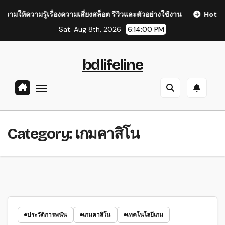
Skip
ามให้ความรู้เรื่องความเสี่ยงสล็อต รีวิวและตัวอย่างใช้งาน
Hot to Bu
to
Sat. Aug 8th, 2026
6:14:00 PM
content
bdlifeline
Category:
เกมคาสิโน
ประวัติการพนัน
เกมคาสิโน
เทคโนโลยีเกม