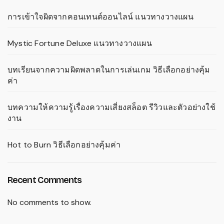
การเข้าใจผิดจากคอนเทนต์ออนไลน์ แนวทางวางแผน
Mystic Fortune Deluxe แนวทางวางแผน
บทเรียนจากความผิดพลาดในการเล่นเกม วิธีเลือกอย่างคุ้ม
ค่า
บทความให้ความรู้เรื่องความเสี่ยงสล็อต รีวิวและตัวอย่างใช้
งาน
Hot to Burn วิธีเลือกอย่างคุ้มค่า
Recent Comments
No comments to show.