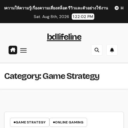
Skip
ความให้ความรู้เรื่องความเสี่ยงสล็อต รีวิวและตัวอย่างใช้งาน
Hot to
to
Sat. Aug 8th, 2026
1:22:02 PM
content
bdlifeline
Category:
Game Strategy
GAME STRATEGY
ONLINE GAMING