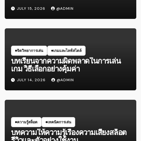
JULY 15, 2026
@ADMIN
จิตวิทยาการเล่น
เกมและไลฟ์สไตล์
บทเรียนจากความผิดพลาดในการเล่น
เกม วิธีเลือกอย่างคุ้มค่า
JULY 14, 2026
@ADMIN
ความรู้สล็อต
เทคนิคการเล่น
บทความให้ความรู้เรื่องความเสี่ยงสล็อต
รีวิวและตัวอย่างใช้งาน