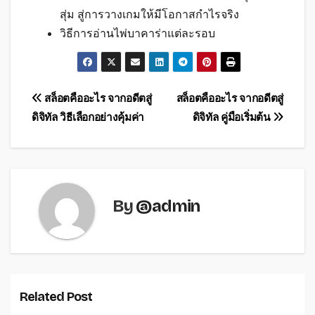
สุ่ม สู่การวางเกมให้มีโอกาสกำไรจริง
วิธีการอ่านไพ่บาคาร่าแต่ละรอบ
Post
สล็อตคืออะไร จากอดีตสู่
สล็อตคืออะไร จากอดีตสู่
ดิจิทัล วิธีเลือกอย่างคุ้มค่า
ดิจิทัล คู่มือเริ่มต้น
navigation
By
@admin
Related Post