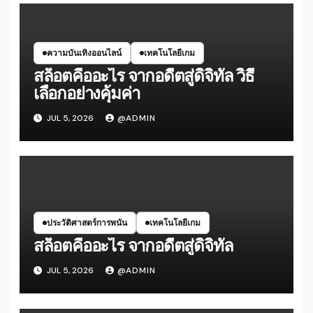
ความบันเทิงออนไลน์
เทคโนโลยีเกม
สล็อตคืออะไร จากอดีตสู่ดิจิทัล วิธี
เลือกอย่างคุ้มค่า
JUL 5, 2026
@ADMIN
ประวัติศาสตร์การพนัน
เทคโนโลยีเกม
สล็อตคืออะไร จากอดีตสู่ดิจิทัล
JUL 5, 2026
@ADMIN