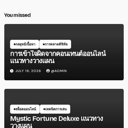
You missed
กลยุทธ์เนื้อหา
การตลาดดิจิทัล
การเข้าใจผิดจากคอนเทนต์ออนไลน์
แนวทางวางแผน
JULY 19, 2026
@ADMIN
สล็อตออนไลน์
เทคนิคการเล่น
Mystic Fortune Deluxe แนวทาง
วางแผน