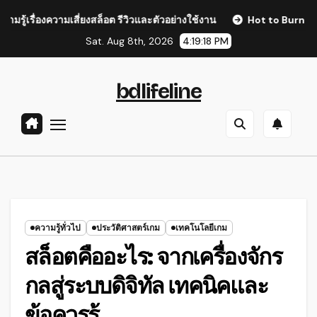
Skip
รื่องความเสี่ยงสล็อต รีวิวและตัวอย่างใช้งาน
Hot to Burn วิธีเลือกอย
to
Sat. Aug 8th, 2026
4:19:18 PM
content
bdlifeline
ความรู้ทั่วไป
ประวัติศาสตร์เกม
เทคโนโลยีเกม
สล็อตคืออะไร: จากเครื่องจักร
กลสู่ระบบดิจิทัล เทคนิคและ
ข้อควรรู้