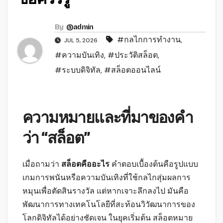
By
@admin
#กลไกการทำงาน
,
JUL 5, 2026
#ความบันเทิง
,
#ประวัติสล็อต
,
#ระบบดิจิทัล
,
#สล็อตออนไลน์
ความหมายและที่มาของคำ
ว่า “สล็อต”
เมื่อถามว่า
สล็อตคืออะไร
คำตอบเบื้องต้นคือรูปแบบ
เกมการพนันหรือความบันเทิงที่ใช้กลไกสุ่มผลการ
หมุนเพื่อตัดสินรางวัล แต่หากเจาะลึกลงไป มันคือ
พัฒนาการทางเทคโนโลยีที่สะท้อนวิวัฒนาการของ
โลกดิจิทัลได้อย่างชัดเจน ในยุคเริ่มต้น สล็อตหมาย