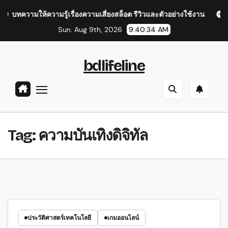
Skip
บทความให้ความรู้เรื่องความเสี่ยงสล็อต รีวิวและตัวอย่างใช้งาน
Hot 
to
Sun. Aug 9th, 2026
9:40:35 AM
content
bdlifeline
Tag:
ความบันเทิงดิจิทัล
ประวัติศาสตร์เทคโนโลยี
เกมออนไลน์