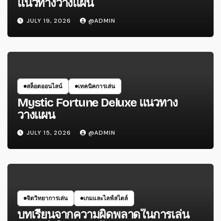
แนวทางวางแผน
JULY 19, 2026
@ADMIN
สล็อตออนไลน์
เทคนิคการเล่น
Mystic Fortune Deluxe แนวทาง
วางแผน
JULY 15, 2026
@ADMIN
จิตวิทยาการเล่น
เกมและไลฟ์สไตล์
บทเรียนจากความผิดพลาดในการเล่น