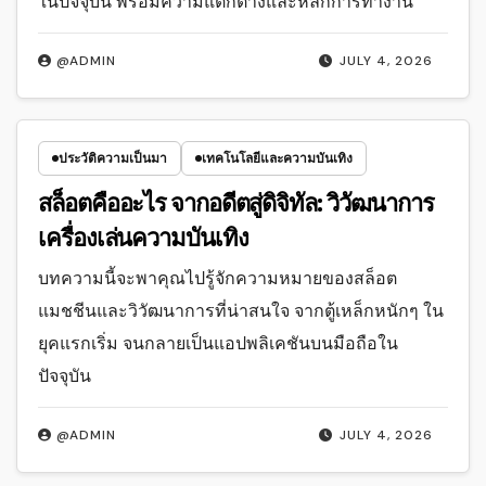
ในปัจจุบัน พร้อมความแตกต่างและหลักการทำงาน
@ADMIN
JULY 4, 2026
ประวัติความเป็นมา
เทคโนโลยีและความบันเทิง
สล็อตคืออะไร จากอดีตสู่ดิจิทัล: วิวัฒนาการ
เครื่องเล่นความบันเทิง
บทความนี้จะพาคุณไปรู้จักความหมายของสล็อต
แมชชีนและวิวัฒนาการที่น่าสนใจ จากตู้เหล็กหนักๆ ใน
ยุคแรกเริ่ม จนกลายเป็นแอปพลิเคชันบนมือถือใน
ปัจจุบัน
@ADMIN
JULY 4, 2026