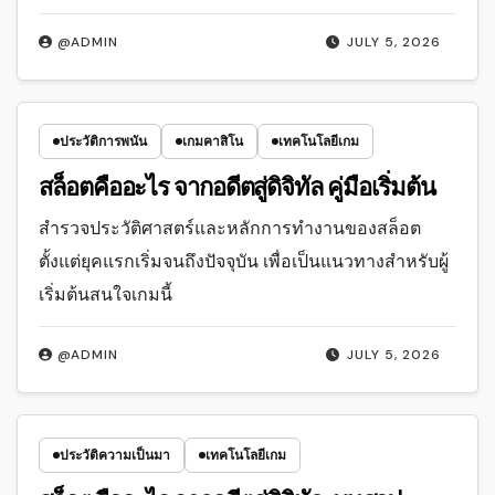
@ADMIN
JULY 5, 2026
ประวัติการพนัน
เกมคาสิโน
เทคโนโลยีเกม
สล็อตคืออะไร จากอดีตสู่ดิจิทัล คู่มือเริ่มต้น
สำรวจประวัติศาสตร์และหลักการทำงานของสล็อต
ตั้งแต่ยุคแรกเริ่มจนถึงปัจจุบัน เพื่อเป็นแนวทางสำหรับผู้
เริ่มต้นสนใจเกมนี้
@ADMIN
JULY 5, 2026
ประวัติความเป็นมา
เทคโนโลยีเกม