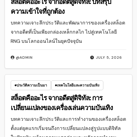
สล็อตคืออะไร จากอดีตสู่ดิจิทัล: บทสรุป
ความเข้าใจที่ถูกต้อง
บทความเจาะลึกประวัติและพัฒนาการของเครื่องสล็อต
จากอดีตที่เป็นเพียงกล่องเหล็กกลไก ไปสู่เทคโนโลยี
RNG บนโลกออนไลน์ในยุคปัจจุบัน
@ADMIN
JULY 5, 2026
ประวัติความเป็นมา
เทคโนโลยีและความบันเทิง
สล็อตคืออะไร จากอดีตสู่ดิจิทัล: การ
เปลี่ยนแปลงของเครื่องเล่นความบันเทิง
บทความเจาะลึกประวัติและการทำงานของเครื่องสล็อต
ตั้งแต่ยุคแรกเริ่มจนถึงการเปลี่ยนแปลงสู่รูปแบบดิจิทัล