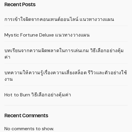
Recent Posts
การเข้าใจผิดจากคอนเทนต์ออนไลน์ แนวทางวางแผน
Mystic Fortune Deluxe แนวทางวางแผน
บทเรียนจากความผิดพลาดในการเล่นเกม วิธีเลือกอย่างคุ้ม
ค่า
บทความให้ความรู้เรื่องความเสี่ยงสล็อต รีวิวและตัวอย่างใช้
งาน
Hot to Burn วิธีเลือกอย่างคุ้มค่า
Recent Comments
No comments to show.