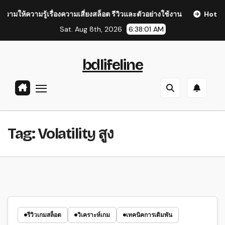
Skip
ามให้ความรู้เรื่องความเสี่ยงสล็อต รีวิวและตัวอย่างใช้งาน
Hot to B
to
Sat. Aug 8th, 2026
6:38:01 AM
content
bdlifeline
Tag:
Volatility สูง
รีวิวเกมสล็อต
วิเคราะห์เกม
เทคนิคการเดิมพัน