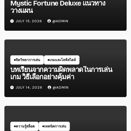
Mystic Fortune Deluxe แนวทาง
วางแผน
JULY 15, 2026
@ADMIN
จิตวิทยาการเล่น
เกมและไลฟ์สไตล์
บทเรียนจากความผิดพลาดในการเล่น
เกม วิธีเลือกอย่างคุ้มค่า
JULY 14, 2026
@ADMIN
ความรู้สล็อต
เทคนิคการเล่น