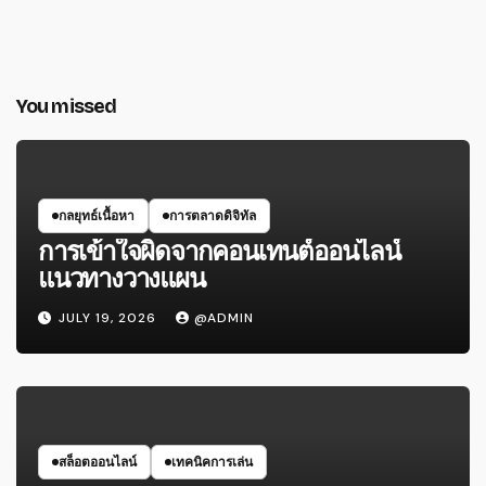
You missed
กลยุทธ์เนื้อหา
การตลาดดิจิทัล
การเข้าใจผิดจากคอนเทนต์ออนไลน์
แนวทางวางแผน
JULY 19, 2026
@ADMIN
สล็อตออนไลน์
เทคนิคการเล่น